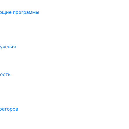
ающие программы
бучения
ость
раторов