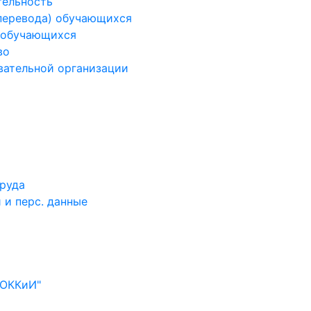
тельность
(перевода) обучающихся
 обучающихся
во
вательной организации
труда
 и перс. данные
ООККиИ"