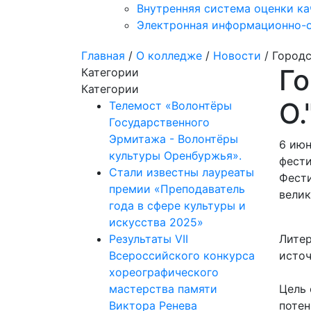
Внутренняя система оценки ка
Электронная информационно-о
Главная
/
О колледже
/
Новости
/ Городс
Го
Категории
Категории
О.
Телемост «Волонтёры
Государственного
Эрмитажа - Волонтёры
6 июн
культуры Оренбуржья».
фести
Стали известны лауреаты
Фести
премии «Преподаватель
велик
года в сфере культуры и
искусства 2025»
Результаты VII
Литер
Всероссийского конкурса
источ
хореографического
мастерства памяти
Цель 
Виктора Ренева
потен