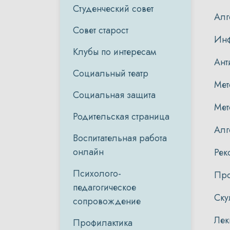
Студенческий совет
Алг
Совет старост
Инф
Клубы по интересам
Ант
Социальный театр
Мет
Социальная защита
Мет
Родительская страница
Алг
Воспитательная работа
онлайн
Рек
Психолого-
Про
педагогическое
Ску
сопровождение
Лек
Профилактика